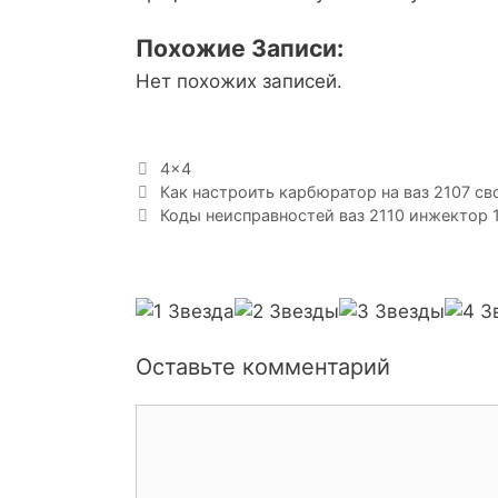
Похожие Записи:
Нет похожих записей.
Р
4x4
Н
у
Как настроить карбюратор на ваз 2107 с
а
б
Коды неисправностей ваз 2110 инжектор 
в
р
и
и
г
к
а
и
ц
и
Оставьте комментарий
я
з
К
а
о
п
и
м
с