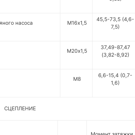
45,5-73,5 (4,6-
яного насоса
M16х1,5
7,5)
37,49-87,47
M20х1,5
(3,82-8,92)
6,6-15,4 (0,7-
M8
1,6)
СЦЕПЛЕНИЕ
Момент затяжки,