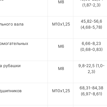
М8
(1,87-2,3)
45,82-56,6
льного вала
М10х1,25
(4,68-5,78)
помогательных
6,66-8,23
М6
(0,68-0,83)
ка рубашки
9,8-22,5 (1,0-
М8
2,3)
68,31-84,38
одшипников
М10х1,25
(6,97-8,61)