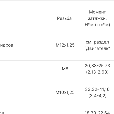
Момент
Резьба
затяжки,
H*м (кгс*м)
см. раздел
индров
M12х1,25
“Двигатель”
20,83-25,73
М8
(2,13-2,63)
33,32-41,16
М10х1,25
(3,4-4,2)
ов
18,33-22,64