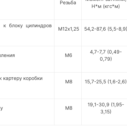
Резьба
H*м (кгс*м)
я к блоку цилиндров
M12х1,25
54,2-87,6 (5,5-8,9
4,7-7,7 (0,49-
пления
M6
0,79)
к картеру коробки
M8
15,7-25,5 (1,6-2,6)
19,1-30,9 (1,95-
ку
M8
3,15)