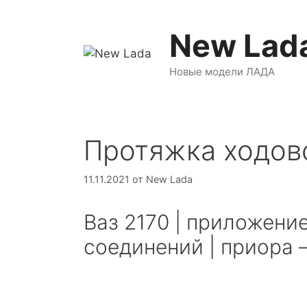
Перейти
к
New Lad
содержимому
Новые модели ЛАДА
Протяжка ходово
11.11.2021
от
New Lada
Ваз 2170 | приложени
соединений | приора –