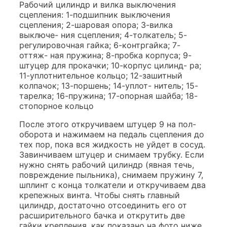
Рабочий цилиндр и вилка выключения
сцепления: 1-подшипник выключения
сцепления; 2-шаровая опора; 3-вилка
выключе- ния сцепления; 4-толкатель; 5-
регулировочная гайка; 6-контргайка; 7-
оттяж- ная пружина; 8-пробка корпуса; 9-
штуцер для прокачки; 10-корпус цилинд- ра;
11-уплотнительное кольцо; 12-зашитный
колпачок; 13-поршень; 14-уплот- нитель; 15-
тарелка; 16-пружина; 17-опорная шайба; 18-
стопорное кольцо
После этого откручиваем штуцер 9 на пол-
оборота и нажимаем на педаль сцепления до
тех пор, пока вся жидкость не уйдет в сосуд.
Завинчиваем штуцер и снимаем трубку. Если
нужно снять рабочий цилиндр (явная течь,
повреждение пыльника), снимаем пружину 7,
шплинт с конца толкатели и откручиваем два
крепежных винта. Чтобы снять главный
цилиндр, достаточно отсоединить его от
расширительного бачка и открутить две
гайки крепления, как показано на фото ниже.