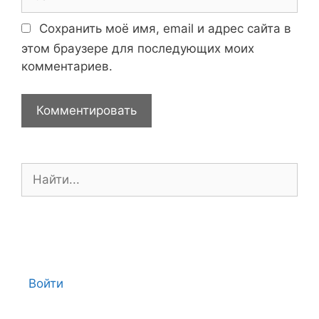
i
а
l
й
Сохранить моё имя, email и адрес сайта в
т
этом браузере для последующих моих
комментариев.
П
о
и
с
к
:
Войти