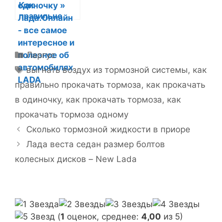
Как
правильно
прокачать
тормоза на
LADA в
Р
Ларгус
одиночку »
у
М
выгнать воздух из тормозной системы
,
как
Лада.Онлайн –
б
е
все самое
правильно прокачать тормоза
,
как прокачать
р
интересное и
т
в одиночку
,
как прокачать тормоза
,
как
полезное об
и
к
автомобилях
прокачать тормоза одному
к
и
LADA
Н
и
Сколько тормозной жидкости в приоре
а
Лада веста седан размер болтов
в
колесных дисков – New Lada
и
г
а
ц
и
(
1
оценок, среднее:
4,00
из 5)