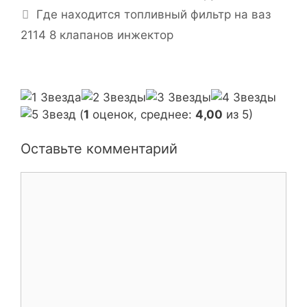
б
а
Где находится топливный фильтр на ваз
р
в
2114 8 клапанов инжектор
и
и
к
г
и
а
ц
и
(
1
оценок, среднее:
4,00
из 5)
я
з
Оставьте комментарий
а
п
К
и
о
с
м
и
м
е
н
т
а