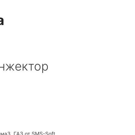
a
инжектор
ама3
,
ГАЗ
от SMS-Soft