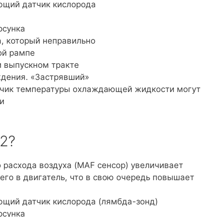
ющий датчик кислорода
рсунка
, который неправильно
ой рампе
и выпускном тракте
ждения. «Застрявший»
тчик температуры охлаждающей жидкости могут
и
2?
 расхода воздуха (MAF сенсор) увеличивает
его в двигатель, что в свою очередь повышает
ющий датчик кислорода (лямбда-зонд)
рсунка