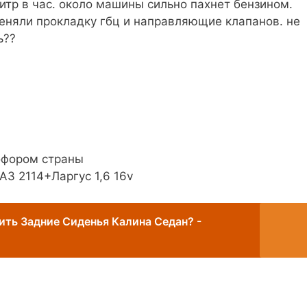
 литр в час. около машины сильно пахнет бензином.
меняли прокладку гбц и направляющие клапанов. не
ь??
офором страны
ВАЗ 2114+Ларгус 1,6 16v
ить Задние Сиденья Калина Седан? -