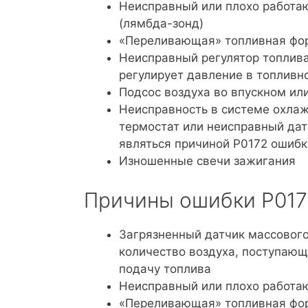
Неисправный или плохо работа
(лямбда-зонд)
«Переливающая» топливная фо
Неисправный регулятор топлива
регулирует давление в топливн
Подсос воздуха во впускном ил
Неисправность в системе охла
термостат или неисправный да
являться причиной P0172 ошибк
Изношенные свечи зажигания
Причины ошибки P017
Загрязненный датчик массового
количество воздуха, поступающ
подачу топлива
Неисправный или плохо работа
«Переливающая» топливная фо