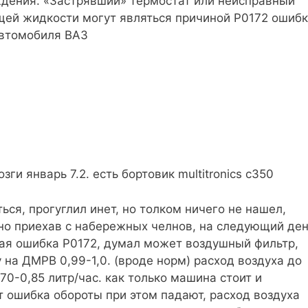
ждения. «Застрявший» термостат или неисправный
ей жидкости могут являться причиной P0172 ошиб
автомобиля ВАЗ
зги январь 7.2. есть бортовик multitronics c350
ться, прогуглил инет, но толком ничего не нашел,
о приехав с набережных челнов, на следующий де
ная ошибка Р0172, думал может воздушный фильтр,
 на ДМРВ 0,99-1,0. (вроде норм) расход воздуха до
,70-0,85 литр/час. как только машина стоит и
т ошибка обороты при этом падают, расход воздуха