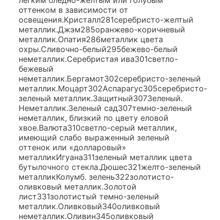
легким бледно-желтым или голубым
оттенком в зависимости от
освещения.Кристалл281серебристо-желтый
металлик.Джэм285оранжево-коричневый
металлик.Опатия286металлик
цвета
охры.Сливочно-белый295бежево-белый
неметаллик.Серебристая ива301светло-
бежевый
неметаллик.Бергамот302серебристо-зеленый
металлик.Моцарт302Аспарагус305серебристо-
зеленый металлик.Защитный307Зеленый.
Неметаллик.Зеленый сад307темно-зеленый
неметаллик, близкий по цвету еловой
хвое.Валюта310светло-серый металлик,
имеющий слабо выраженный зеленый
оттенок или «долларовый»
металликИгуана311зеленый металлик
цвета
бутылочного стекла.Дюшес321желто-зеленый
металликКолумб. зелень322золотисто-
оливковый металлик.Золотой
лист331золотистый темно-зеленый
металлик.Оливковый340оливковый
неметаллик.Оливин345оливковый