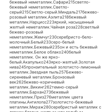
бежевый неметаллик.Сафари215светло-
бежевый неметаллик.Светло-
серый215Светло-серый.Миндаль217бежево-
розовый металлик.Аэлита218бежевый
металлик.Нарцисс223яркий, насыщенный
желтый неметаллик.Чайная роза228светлый
бежево-розовый
неметаллик.Жемчуг230серебристо-бело-
молочный.Белый233серо-белый
неметаллик.Бежевый235он и есть бежевый
неметаллик.Белое облако240белый
неметаллик. Он же ярко-
белый.Акапулько243ярко-желтый.Золотая
нива245пронзительный золотисто-лимонный
металлик.Звездная пыль257Бежево-
сиреневый металлик.Бронзовый
век262бежево-коричневый
металлик..Викинг262темно-серый
металлик.Бархан273бежевый
неметаллик.Приз276металлик
цвета
платины.Антилопа277золотисто-бежевый
металлик.Мираж280серебристый металлик с