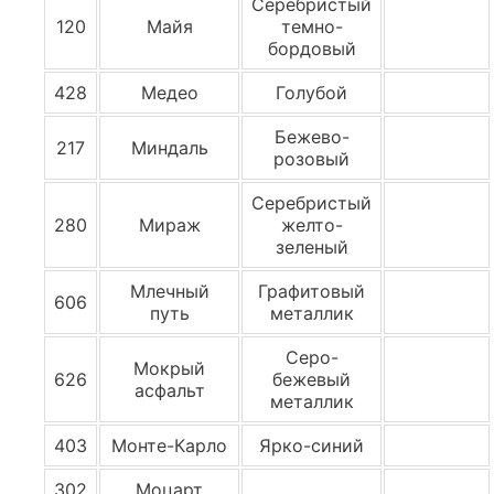
Серебристый
120
Майя
темно-
бордовый
428
Медео
Голубой
Бежево-
217
Миндаль
розовый
Серебристый
280
Мираж
желто-
зеленый
Млечный
Графитовый
606
путь
металлик
Серо-
Мокрый
626
бежевый
асфальт
металлик
403
Монте-Карло
Ярко-синий
302
Моцарт