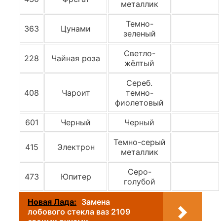
металлик
Темно-
363
Цунами
зеленый
Светло-
228
Чайная роза
жёлтый
Сереб.
408
Чароит
темно-
фиолетовый
601
Черный
Черный
Темно-серый
415
Электрон
металлик
Серо-
473
Юпитер
голубой
Новая Лада:
Замена
лобового стекла ваз 2109