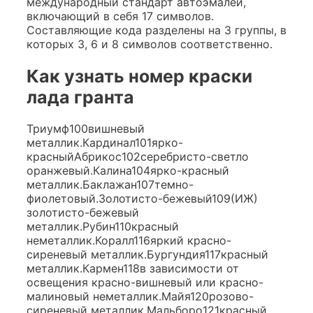
международный стандарт автоэмалей,
включающий в себя 17 символов.
Составляющие кода разделены на 3 группы, в
которых 3, 6 и 8 символов соответственно.
Как узнать номер краски
лада гранта
Триумф100вишневый
металлик.Кардинал101ярко-
красныйАбрикос102серебристо-светло
оранжевый.Калина104ярко-красный
металлик.Баклажан107темно-
фиолетовый.Золотисто-бежевый109(ИЖ)
золотисто-бежевый
металлик.Рубин110красный
неметаллик.Коралл116яркий красно-
сиреневый металлик.Бургундия117красный
металлик.Кармен118в зависимости от
освещения красно-вишневый или красно-
малиновый неметаллик.Майя120розово-
сиреневый металлик.Мальборо121красный