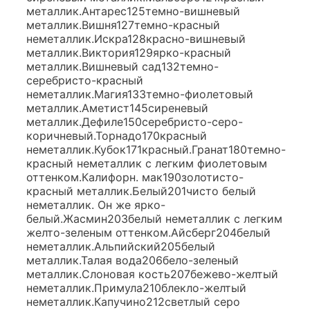
металлик.Антарес125темно-вишневый
металлик.Вишня127темно-красный
неметаллик.Искра128красно-вишневый
металлик.Виктория129ярко-красный
металлик.Вишневый сад132темно-
серебристо-красный
неметаллик.Магия133темно-фиолетовый
металлик.Аметист145сиреневый
металлик.Дефиле150серебристо-серо-
коричневый.Торнадо170красный
неметаллик.Кубок171красный.Гранат180темно-
красный неметаллик с легким фиолетовым
оттенком.Калифорн. мак190золотисто-
красный металлик.Белый201чисто белый
неметаллик. Он же ярко-
белый.Жасмин203белый неметаллик с легким
желто-зеленым оттенком.Айсберг204белый
неметаллик.Альпийский205белый
металлик.Талая вода206бело-зеленый
металлик.Слоновая кость207бежево-желтый
неметаллик.Примула210блекло-желтый
неметаллик.Капучино212светлый серо