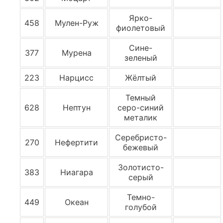
Ярко-
458
Мулен-Руж
фиолетовый
Сине-
377
Мурена
зеленый
223
Нарцисс
Жёлтый
Темный
628
Нептун
серо-синий
металик
Серебристо-
270
Нефертити
бежевый
Золотисто-
383
Ниагара
серый
Темно-
449
Океан
голубой