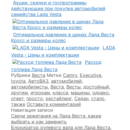
Акции, скидки и госпрограммы
действующие при покупке автомобилей
семейства Lada Vesta
Оптимальное давление в шинах Лада Веста
Кросс и размеры колес
LADA
Vesta › Цены и комплектации
Расход
топлива Лада Веста
Рубрики
Веста
Метки
Camry
,
Executive
,
toyota
,
АвтоВАЗ
,
автомобилей
,
автомобилисты
,
Веста
,
Весты
,
достойный
,
другим
,
игрокам
,
класса
,
машины
,
однако
,
ответ
,
просто
,
рестайлинг
,
Седан
,
стало
,
также
Оставьте комментарий
Навигация записи
Свечи зажигания на Лада Веста, какие
выбрать и как заменить
Блокиратор рулевого вала для Лада Веста,