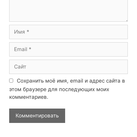
т
а
р
и
И
й
м
я
E
m
a
С
i
а
l
й
Сохранить моё имя, email и адрес сайта в
т
этом браузере для последующих моих
комментариев.