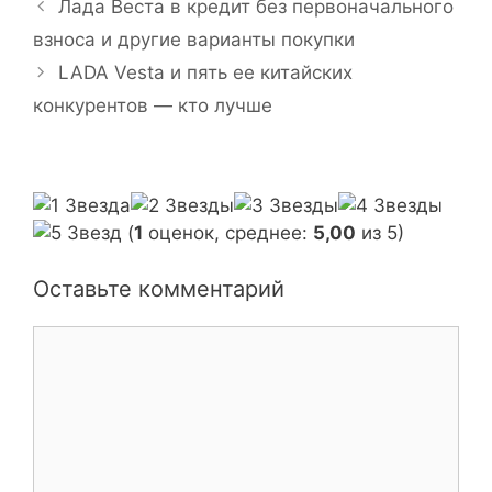
Н
Лада Веста в кредит без первоначального
р
т
а
взноса и другие варианты покупки
и
к
в
LADA Vesta и пять ее китайских
к
и
и
и
конкурентов — кто лучше
г
а
ц
и
я
(
1
оценок, среднее:
5,00
из 5)
з
а
Оставьте комментарий
п
и
К
с
о
и
м
м
е
н